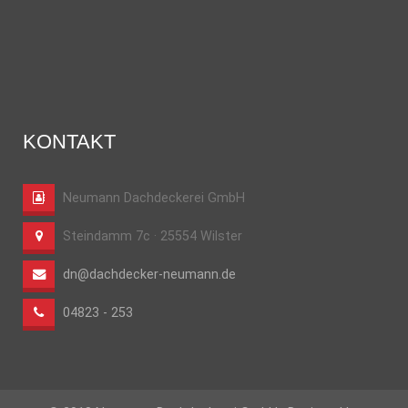
KONTAKT
Neumann Dachdeckerei GmbH
Steindamm 7c · 25554 Wilster
dn@dachdecker-neumann.de
04823 - 253