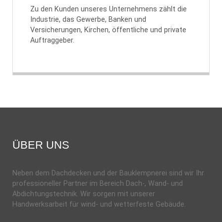
Zu den Kunden unseres Unternehmens zählt die
Industrie, das Gewerbe, Banken und
Versicherungen, Kirchen, öffentliche und private
Auftraggeber.
ÜBER UNS
Neben dem Dachdecken und der Bauklempnerei sind wir Ihr
professioneller Partner im Bereich Dach-, Wand- und
Abdichtungstechnik. Wir sorgen mit unserer
Handwerksarbeit für wind- und wetterfeste Gebäude.